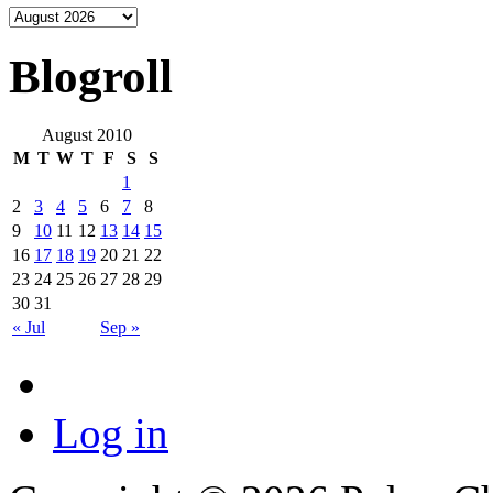
Blogroll
August 2010
M
T
W
T
F
S
S
1
2
3
4
5
6
7
8
9
10
11
12
13
14
15
16
17
18
19
20
21
22
23
24
25
26
27
28
29
30
31
« Jul
Sep »
Log in