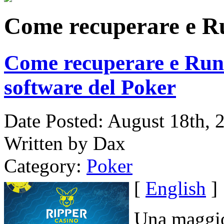
Come recuperare e Ru
Come recuperare e Run 
software del Poker
Date Posted: August 18th, 
Written by Dax
Category:
Poker
[
English
]
Una maggio