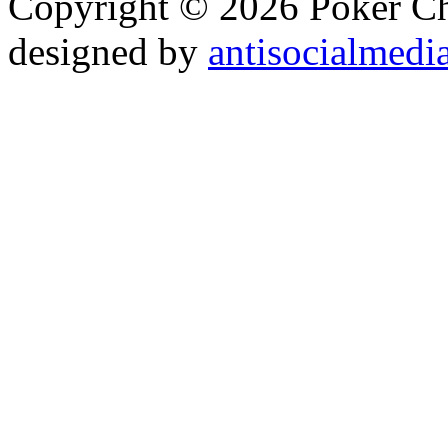
Copyright © 2026 Poker Che
designed by
antisocialmedi