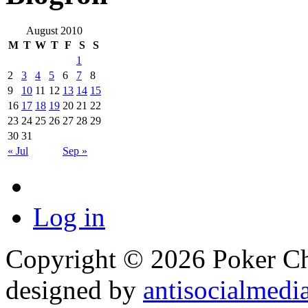
August 2010
M
T
W
T
F
S
S
1
2
3
4
5
6
7
8
9
10
11
12
13
14
15
16
17
18
19
20
21
22
23
24
25
26
27
28
29
30
31
« Jul
Sep »
Log in
Copyright © 2026 Poker Che
designed by
antisocialmedi