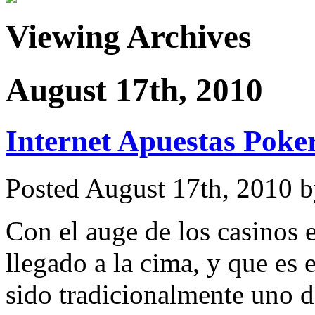
Viewing Archives
August 17th, 2010
Internet Apuestas Poker
Posted August 17th, 2010 
Con el auge de los casinos 
llegado a la cima, y que es 
sido tradicionalmente uno de