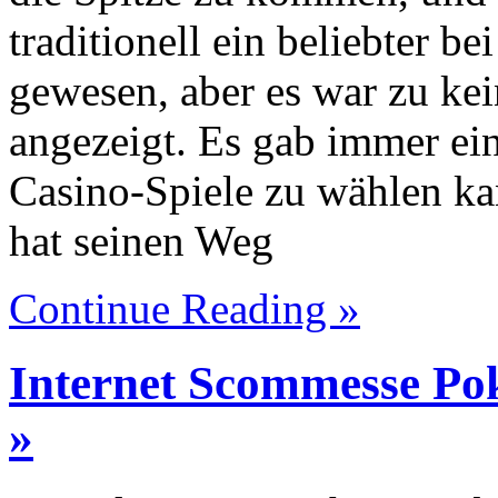
traditionell ein beliebter b
gewesen, aber es war zu kei
angezeigt. Es gab immer ei
Casino-Spiele zu wählen kan
hat seinen Weg
Continue Reading »
Internet Scommesse Po
»