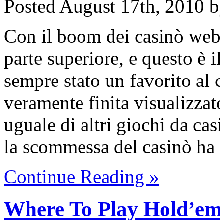
Posted August 17th, 2010 
Con il boom dei casinò web 
parte superiore, e questo è i
sempre stato un favorito al 
veramente finita visualizzat
uguale di altri giochi da cas
la scommessa del casinò ha 
Continue Reading »
Where To Play Hold’em