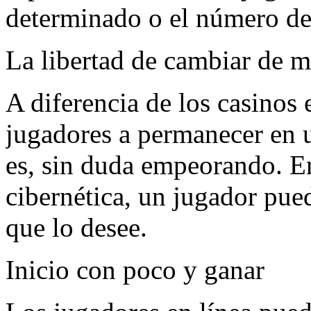
determinado o el número de
La libertad de cambiar de 
A diferencia de los casinos 
jugadores a permanecer en 
es, sin duda empeorando. E
cibernética, un jugador pu
que lo desee.
Inicio con poco y ganar