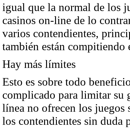
igual que la normal de los 
casinos on-line de lo contr
varios contendientes, princ
también están compitiendo e
Hay más límites
Esto es sobre todo beneficio
complicado para limitar su 
línea no ofrecen los juegos 
los contendientes sin duda p