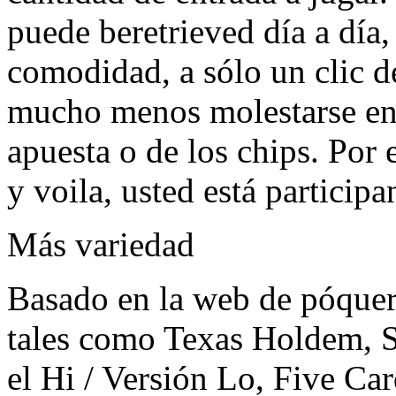
puede beretrieved día a día, 
comodidad, a sólo un clic d
mucho menos molestarse en t
apuesta o de los chips. Por e
y voila, usted está particip
Más variedad
Basado en la web de póque
tales como Texas Holdem, 
el Hi / Versión Lo, Five Ca