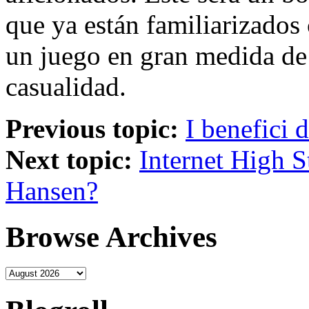
que ya están familiarizados
un juego en gran medida de 
casualidad.
Previous topic:
I benefici 
Next topic:
Internet High 
Hansen?
Browse Archives